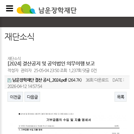
재단소식
재단소식
[2024] 결산공지 및 공익법인 의무이행 보고
작성자
관리자
25-05-04 23:50
조회
1,237회
댓글
0건
남운장학재단 결산 공시_2024.pdf
(264.7K)
36회 다운로드
DATE :
2026-04-12 14:57:54
이전글
다음글
목록
본문