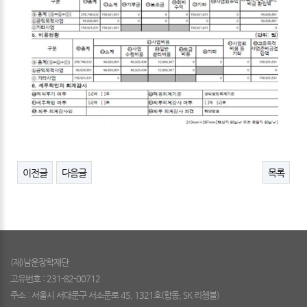
이전글
다음글
목록
(재)남운장학재단
고유번호 : 231-82-00712
주소 : 서울시 서대문구 서소문로 45, 1321호(합동, SK 리쳄블)